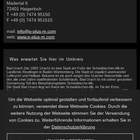
Madertal 6
72401 Haigerloch
T +49 (0) 7474 95150
F +49 (0) 7474 951515
mail:
info@p-plus-m.com
web:
www.p-plus-m.com
Was erwartet Sie hier im Umkreis
Bad Urach (bis 1983: Urach) ist eine Stadt am Fuße der Schwäbischen Alb im
Landkreis Reutlingen in Baden-Württemberg. Die Stadt ist staatlich anerkannter
Luftkurort und Heilbad. Bekannt ist sie auch wegen des Uracher Wasserfalls und
des alle zwei Jahre stattfindenden Schäferlaufs. Bad Urach ist mit seiner gesamten
Gemarkung Teil des Biosphärengebiets Schwäbische Alb.
Die Stadt Bad Urach liegt am Rand der Schwäbischen Alb, im Tal der Erms.
Der Dom, das Wahrzeichen der Stadt Aachen, und der Domschatz wurden 1978
als erstes deutsches Kulturdenkmal und zweites Kulturdenkmal weltweit in die
Welterbeliste der UNESCO aufgenommen. Aachen ist Bischofssitz. Mit der RWTH
Um die Webseite optimal gestalten und fortlaufend verbessern
verfügt Aachen über eine der größten und traditionsreichsten technischen
Hochschulen Europas, die seit 2007 im Rahmen der Exzellenzinitiative gefördert
zu können, verwendet diese Webseite Cookies. Durch die
wird. Für Verdienste um die Europäische Einigung verleiht das Karlspreisdirektorium
weitere Nutzung der Webseite stimmen Sie der Verwendung
jährlich den angesehenen Karlspreis zu Aachen.
von Cookies zu. Weiterführende Informationen erhalten Sie in
Nachbargemeinden
der
Datenschutzerklärung
.
Folgende Städte und Gemeinden grenzen an die Stadt Bad Urach, sie werden im
Uhrzeigersinn beginnend im Norden genannt und gehören zum Landkreis
Reutlingen: