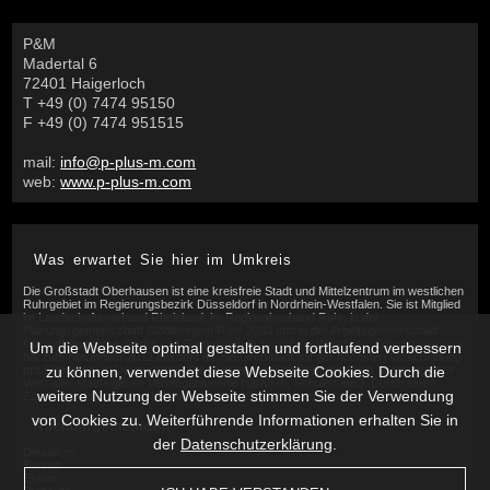
P&M
Madertal 6
72401 Haigerloch
T +49 (0) 7474 95150
F +49 (0) 7474 951515
mail:
info@p-plus-m.com
web:
www.p-plus-m.com
Was erwartet Sie hier im Umkreis
Die Großstadt Oberhausen ist eine kreisfreie Stadt und Mittelzentrum im westlichen
Ruhrgebiet im Regierungsbezirk Düsseldorf in Nordrhein-Westfalen. Sie ist Mitglied
im Landschaftsverband Rheinland, im Regionalverband Ruhr, in der
Planungsgemeinschaft Städteregion Ruhr 2030 und in der Arbeitsgemeinschaft
fahrradfreundliche Städte und Gemeinden in Nordrhein-Westfalen. Oberhausen war
Um die Webseite optimal gestalten und fortlaufend verbessern
bis zum November 2012 bekannt als die Großstadt mit der höchsten Verschuldung
pro Einwohner in Deutschland: Die Summe der Schulden der Stadt übersteigt den
zu können, verwendet diese Webseite Cookies. Durch die
Wert aller stadteigenen Vermögenswerte (Straßen, Schulen etc.). Durch einen
weitere Nutzung der Webseite stimmen Sie der Verwendung
Zuschuss des Landes NRW wurde diese Situation beendet.
von Cookies zu. Weiterführende Informationen erhalten Sie in
Nachbargemeinden
der
Datenschutzerklärung
.
Dinslaken
Bottrop
Essen